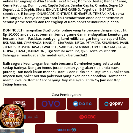
online terlengkap di Asia seperti Texas Poker, Domino Dealer, Bandar Ceme,
Ceme Keliling, Dominobet, Capsa Susun, Bandar Capsa, Omaha, Super10,
Superbull, QQspirit, Slots, IDNLIVE, LIVE CASINO, Togel dan E-SPORT,
© Copyright 2026 d0mb3tarcade.net - All right reserved | 18+
sportbook, E-lottery, IDNARCADE, IDNTRADE, IDNRAFFLE, TEMBAK IKAN, serta
MM Tangkas. Hanya dengan satu kali pendaftaran anda dapat bermain di
semua game terbaik dan terlengkap di Dominobet seumur hidup anda.
DOMINOBET merupakan situs poker online yang terpercaya dengan deposit
Rp 10.000 anda dapat bermain semua game dan mendapatkan keuntungan
bersama kami. Fasilitas bank yang kami miliki sangat lengkap seperti BCA,
BSI, BNI, BRI, CIMBNIAGA, MANDIRI, MAYBANK, MEGA, PERMATA, SINARMAS, PANIN
, JENIUS , KOSPIN JASA , EWALLET , SAKUKU , SEABANK , OVO , LINKAJA , JAGO ,
GOPAY , DANA , DANAMON juga Virtual Account, QRIS serta Voucher88
sehingga membuat anda mudah untuk bertransaksi.
Raih segera keuntungan bermain bersama Dominobet yang selalu ada
setiap harinya. Dengan bonus jutaan rupiah yang akan siap anda bawa
pulang. Dan tidak kalah menarik, bonus dari lucky spin , big small , poker bid,
mysteri box, poker bid dan pokerslot yang akan anda dapatkan. Dominobet
mempunyai customer service yang siap melayani anda 24 jam nonstop
setiap harinya.
Cara Pembayaran: