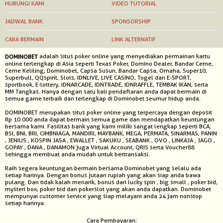
HUBUNGI KAMI
VIDEO TUTORIAL
JADWAL BANK
SPONSORSHIP
CARA BERMAIN
LINK ALTERNATIF
adalah situs poker online yang menyediakan permainan kartu
DOMINOBET
online terlengkap di Asia seperti Texas Poker, Domino Dealer, Bandar Ceme,
Ceme Keliling, Dominobet, Capsa Susun, Bandar Capsa, Omaha, Super10,
Superbull, QQspirit, Slots, IDNLIVE, LIVE CASINO, Togel dan E-SPORT,
sportbook, E-lottery, IDNARCADE, IDNTRADE, IDNRAFFLE, TEMBAK IKAN, serta
MM Tangkas. Hanya dengan satu kali pendaftaran anda dapat bermain di
semua game terbaik dan terlengkap di Dominobet seumur hidup anda.
DOMINOBET merupakan situs poker online yang terpercaya dengan deposit
Rp 10.000 anda dapat bermain semua game dan mendapatkan keuntungan
bersama kami. Fasilitas bank yang kami miliki sangat lengkap seperti BCA,
BSI, BNI, BRI, CIMBNIAGA, MANDIRI, MAYBANK, MEGA, PERMATA, SINARMAS, PANIN
, JENIUS , KOSPIN JASA , EWALLET , SAKUKU , SEABANK , OVO , LINKAJA , JAGO ,
GOPAY , DANA , DANAMON juga Virtual Account, QRIS serta Voucher88
sehingga membuat anda mudah untuk bertransaksi.
Raih segera keuntungan bermain bersama Dominobet yang selalu ada
setiap harinya. Dengan bonus jutaan rupiah yang akan siap anda bawa
pulang. Dan tidak kalah menarik, bonus dari lucky spin , big small , poker bid,
mysteri box, poker bid dan pokerslot yang akan anda dapatkan. Dominobet
mempunyai customer service yang siap melayani anda 24 jam nonstop
setiap harinya.
Cara Pembayaran: