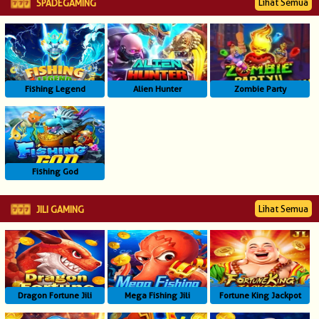
Lihat Semua
SPADEGAMING
Fishing Legend
Alien Hunter
Zombie Party
Fishing God
Lihat Semua
JILI GAMING
Dragon Fortune Jili
Mega Fishing Jili
Fortune King Jackpot